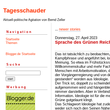
Tagesschauder
Aktuell-politische Agitation von Bernd Zeller
...
newer stories
Navigation
Donnerstag, 27. April 2023
Startseite
Sprache des Grünen Reich
Themen
Das ist tatsächlich zu beobachten,
Blogger.de Startseite
Kampfphrase und angeführt bei, l
Meinung. So etwa im Frühstücksra
Suche
Willkommenskultur und mehr Fachkr
Menschen mit Arbeitsmotivation, d
der Vorgängerregierung und von 
gestanden“ worden aus Ideologie.
Der Trick ist, doppelt zu schwinde
Werbung
aufgenommen wird und hängenbleibt
nimmer darstellen. Aber in Verbind
Information. Ideologie ist für die 
Grüne gutgelaunt klingt.
Das Schlagwort Ideologie hat zu
weder sich noch den Seinen Nähe