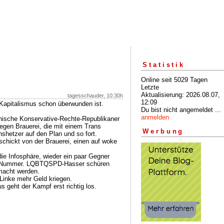
Statistik
Online seit 5029 Tagen
Letzte
Aktualisierung: 2026.08.07,
tagesschauder, 10:30h
12:09
apitalismus schon überwunden ist.
Du bist nicht angemeldet ...
anmelden
kanische Konservative-Rechte-Republikaner
gen Brauerei, die mit einem Trans
Werbung
nshetzer auf den Plan und so fort.
schickt von der Brauerei, einen auf woke
ie Infosphäre, wieder ein paar Gegner
 die Nummer. LQBTQSPD-Hasser schüren
acht werden.
Linke mehr Geld kriegen.
 geht der Kampf erst richtig los.