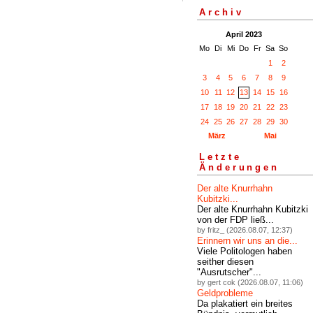
Archiv
April 2023
Mo
Di
Mi
Do
Fr
Sa
So
1
2
3
4
5
6
7
8
9
10
11
12
13
14
15
16
17
18
19
20
21
22
23
24
25
26
27
28
29
30
März
Mai
Letzte
Änderungen
Der alte Knurrhahn
Kubitzki...
Der alte Knurrhahn Kubitzki
von der FDP ließ...
by fritz_ (2026.08.07, 12:37)
Erinnern wir uns an die...
Viele Politologen haben
seither diesen
"Ausrutscher"...
by gert cok (2026.08.07, 11:06)
Geldprobleme
Da plakatiert ein breites