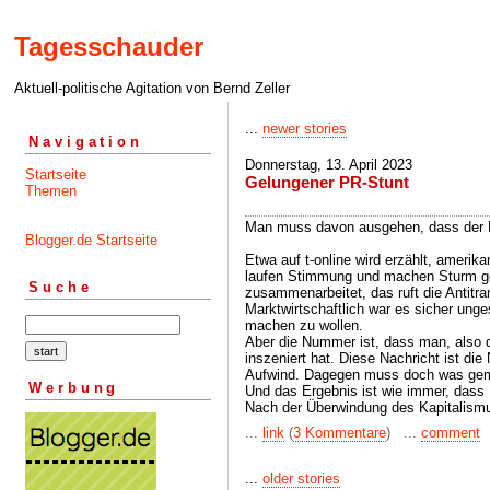
Tagesschauder
Aktuell-politische Agitation von Bernd Zeller
...
newer stories
Navigation
Donnerstag, 13. April 2023
Startseite
Gelungener PR-Stunt
Themen
Man muss davon ausgehen, dass der K
Blogger.de Startseite
Etwa auf t-online wird erzählt, ameri
laufen Stimmung und machen Sturm ge
Suche
zusammenarbeitet, das ruft die Antitra
Marktwirtschaftlich war es sicher unge
machen zu wollen.
Aber die Nummer ist, dass man, also d
inszeniert hat. Diese Nachricht ist
Aufwind. Dagegen muss doch was gem
Werbung
Und das Ergebnis ist wie immer, dass 
Nach der Überwindung des Kapitalismus
...
link
(
3 Kommentare
) ...
comment
...
older stories