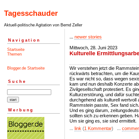
Tagesschauder
Aktuell-politische Agitation von Bernd Zeller
...
newer stories
Navigation
Mittwoch, 28. Juni 2023
Startseite
Kulturelle Ermittlungsarbe
Themen
Wir verstehen jetzt die Rammst
Blogger.de Startseite
rückwärts betrachten, um die Kaus
Es war nicht so, dass wegen sexi
Suche
kam und nun deshalb Konzerte abg
Zivilgesellschaft protestiert. Es g
Kulturzerstörung, und dafür suchte
durchgehend als kulturell wertvoll
Rammstein passte, Sex fand sich
Werbung
Und es ging darum, zeitungsdeutsc
sollten sich zu erkennen geben. 
Um sie ging es, sie sind ermittelt.
...
link
(
1 Kommentar
) ...
commen