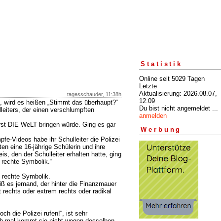
Statistik
Online seit 5029 Tagen
Letzte
Aktualisierung: 2026.08.07,
tagesschauder, 11:38h
12:09
n, wird es heißen „Stimmt das überhaupt?“
Du bist nicht angemeldet ...
leiters, der einen verschlumpften
anmelden
rst DIE WeLT bringen würde. Ging es gar
Werbung
fe-Videos habe ihr Schulleiter die Polizei
ten eine 16-jährige Schülerin und ihre
s, den der Schulleiter erhalten hatte, ging
 rechte Symbolik.“
f rechte Symbolik.
eiß es jemand, der hinter die Finanzmauer
t rechts oder extrem rechts oder radikal
h die Polizei rufen!“, ist sehr
ch mal kommt sie nicht wegen desselben