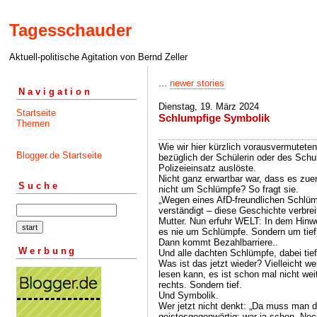
Tagesschauder
Aktuell-politische Agitation von Bernd Zeller
...
newer stories
Navigation
Dienstag, 19. März 2024
Startseite
Schlumpfige Symbolik
Themen
Wie wir hier kürzlich vorausvermutete
Blogger.de Startseite
bezüglich der Schülerin oder des Schul
Polizeieinsatz auslöste.
Nicht ganz erwartbar war, dass es zue
Suche
nicht um Schlümpfe? So fragt sie.
„Wegen eines AfD-freundlichen Schlümp
verständigt – diese Geschichte verbrei
Mutter. Nun erfuhr WELT: In dem Hinwei
es nie um Schlümpfe. Sondern um tief
Dann kommt Bezahlbarriere..
Werbung
Und alle dachten Schlümpfe, dabei tie
Was ist das jetzt wieder? Vielleicht w
lesen kann, es ist schon mal nicht wei
rechts. Sondern tief.
Und Symbolik.
Wer jetzt nicht denkt: „Da muss man doc
geistesgegenwärtig; war ja schon. No