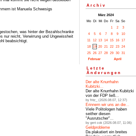
Archiv
ommern ist Manuela Schwesigs
März 2024
Mo
Di
Mi
Do
Fr
Sa
So
1
2
3
hgestochen, was hinter der Bezahlschranke
4
5
6
7
8
9
10
s nur reicht, Verwirrung und Ungewissheit
11
12
13
14
15
16
17
ohl beabsichtigt.
18
19
20
21
22
23
24
25
26
27
28
29
30
31
Februar
April
Letzte
Änderungen
Der alte Knurrhahn
Kubitzki...
Der alte Knurrhahn Kubitzki
von der FDP ließ...
by fritz_ (2026.08.07, 12:37)
Erinnern wir uns an die...
Viele Politologen haben
seither diesen
"Ausrutscher"...
by gert cok (2026.08.07, 11:06)
Geldprobleme
Da plakatiert ein breites