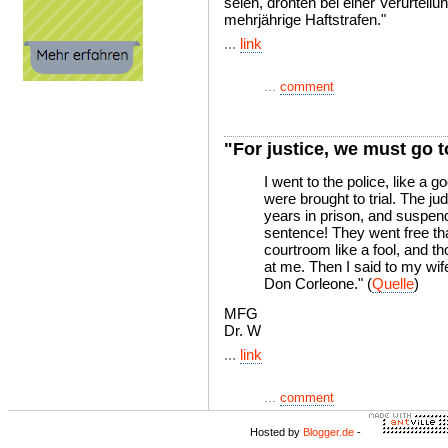
seien, drohten bei einer Verurteil
mehrjährige Haftstrafen."
...
link
...
comment
"For justice, we must go 
I went to the police, like a
were brought to trial. The j
years in prison, and suspe
sentence! They went free tha
courtroom like a fool, and t
at me. Then I said to my wif
Don Corleone." (
Quelle
)
MFG
Dr. W
...
link
...
comment
Hosted by
Blogger.de
-