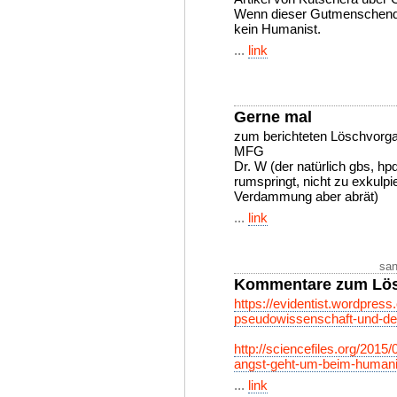
Wenn dieser Gutmenschenqu
kein Humanist.
...
link
Gerne mal
zum berichteten Löschvorg
MFG
Dr. W (der natürlich gbs, h
rumspringt, nicht zu exkulp
Verdammung aber abrät)
...
link
san
Kommentare zum Lö
https://evidentist.wordpres
pseudowissenschaft-und-de
http://sciencefiles.org/2015
angst-geht-um-beim-humani
...
link