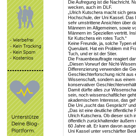
Die Aufregung ist die Nachricht. 
wecken, auch im DLF.
„Ulrich Kutschera macht sich gera
Hochschule, der Uni Kassel. Das l
sehr umstrittene Ansichten über d
Männern im Allgemeinen, sowie v
Männern im Speziellen vertritt. I
für Kutschera ein rotes Tuch.“
Keine Freunde, ja, solche Typen e
Querulant. Hat ein Problem mit Fr
Tuch, und er ist der Stier.
Die Frauenbeauftragte reagiert da
„Diesen Vorwurf der Nicht-Wissens
Differenzierung verwenden die Geg
Geschlechterforschung nicht aus e
Wissenschaft, sondern aus einem p
konservativer Geschlechterverhält
Damit dürfte alles zur Wissenscha
sein, noch wissenschaftlicher geht
akademischem Interesse, das geht
Die Uni „sucht das Gespräch“ und
„Das ist eine deutliche öffentlich
Ulrich Kutschera. Ob dieser sich 
öffentlich zurückhaltender äußern 
60 Jahre alt. Er kann davon ausge
Uni Kassel unter verschärfter Beo