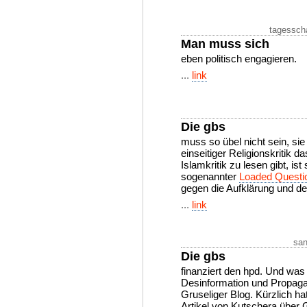
tagessch
Man muss sich
eben politisch engagieren.
...
link
Die gbs
muss so übel nicht sein, si
einseitiger Religionskritik 
Islamkritik zu lesen gibt, is
sogenannter
Loaded Questi
gegen die Aufklärung und 
...
link
san
Die gbs
finanziert den hpd. Und was 
Desinformation und Propagan
Gruseliger Blog. Kürzlich h
Artikel von Kutschera über