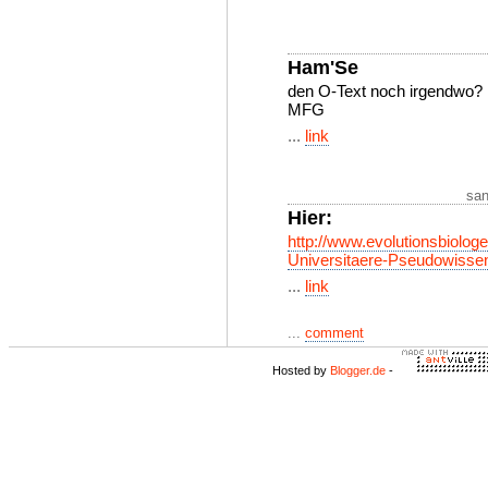
Ham'Se
den O-Text noch irgendwo?
MFG
...
link
san
Hier:
http://www.evolutionsbiolog
Universitaere-Pseudowissen
...
link
...
comment
Hosted by
Blogger.de
-