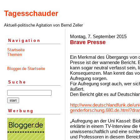
Tagesschauder
Aktuell-politische Agitation von Bernd Zeller
Montag, 7. September 2015
Navigation
Brave Presse
Startseite
Themen
Ein Merkmal des Übergangs von de
Presse ist der warnende Bericht. E
kann sogar neutral verfasst sein, li
Blogger.de Startseite
Konsequenzen. Man kennt das von 
Aufregung sorgen.
Suche
Für Aufregung sorgt auch, wer s
äußert.
Den Bericht gibt es auf Deutschla
http://www.deutschlandfunk.de/uni
genderforschung.680.de.html?dr
Werbung
„Aufregung an der Uni Kassel: Bio
erklärte in einem TV-Interview di
unwissenschaftlich und eine schl
und Professoren in diesem Bereich 