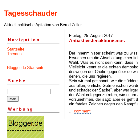
Tagesschauder
Aktuell-politische Agitation von Bernd Zeller
Freitag, 25. August 2017
Navigation
Antiaktivistenaktionismus
Startseite
Der Innenminister scheint was zu wiss
Themen
Ersuchen um die Abschaltung einer link
Wahl. Was es nicht sein kann: dass i
Vielleicht kennt er die echten demosko
Blogger.de Startseite
deswegen der Chefin gegenüber so wa
denen, die uns regieren.
Sein wir mal gespannt, wie die süddeu
Suche
ausfallen; ehrliche Gutmenschen würde
und schadet der Sache“, aber wer irge
der Wahl entgegenzutreten, wie es im
vorzunehmen, der sagt: aber es geht d
ein fatales Zeichen gegen den Kampf 
Werbung
...
comment