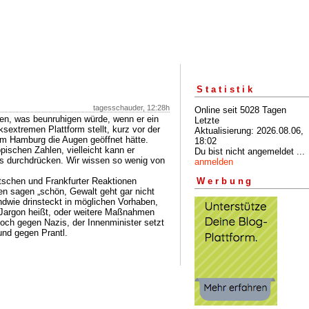
Statistik
tagesschauder, 12:28h
Online seit 5028 Tagen
en, was beunruhigen würde, wenn er ein
Letzte
sextremen Plattform stellt, kurz vor der
Aktualisierung: 2026.08.06,
hm Hamburg die Augen geöffnet hätte.
18:02
pischen Zahlen, vielleicht kann er
Du bist nicht angemeldet ...
s durchdrücken. Wir wissen so wenig von
anmelden
tschen und Frankfurter Reaktionen
Werbung
n sagen „schön, Gewalt geht gar nicht
ndwie drinsteckt in möglichen Vorhaben,
 Jargon heißt, oder weitere Maßnahmen
och gegen Nazis, der Innenminister setzt
und gegen Prantl.