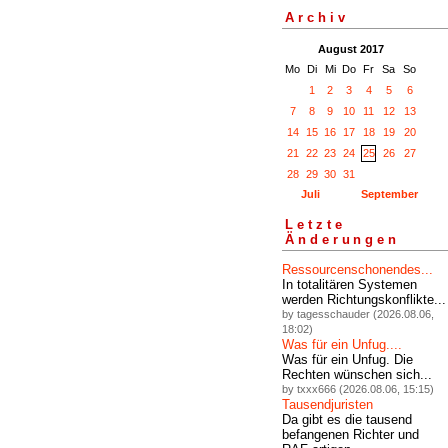
Archiv
August 2017
Mo
Di
Mi
Do
Fr
Sa
So
1
2
3
4
5
6
7
8
9
10
11
12
13
14
15
16
17
18
19
20
21
22
23
24
25
26
27
28
29
30
31
Juli
September
Letzte
Änderungen
Ressourcenschonendes...
In totalitären Systemen
werden Richtungskonflikte...
by tagesschauder (2026.08.06,
18:02)
Was für ein Unfug....
Was für ein Unfug. Die
Rechten wünschen sich...
by txxx666 (2026.08.06, 15:15)
Tausendjuristen
Da gibt es die tausend
befangenen Richter und