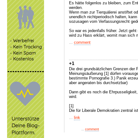
Es hätte folgenlos zu bleiben, zum En
werden.
Wenn man zur Tierquälerei anstiftet ode
unendlich nichtperiodisch halten, kann 
sozusagen vom Verfassungsrecht ged
So war es jedenfalls früher. Jetzt geht
wird zu Hass erklärt, womit man sich ni
...
comment
+1
Die drei grundsätzlichen Grenzen der Fr
Meinungsäußerung [1] dürfen vorausges
bestimmte Pornografie 3.) Panik erzeug
aber angeraten bis durchsetzbar)
Dann gibt es noch die Ehrpusseligkeit
wird.
[1]
Die für Liberale Demokratien zentral ist
...
link
...
comment