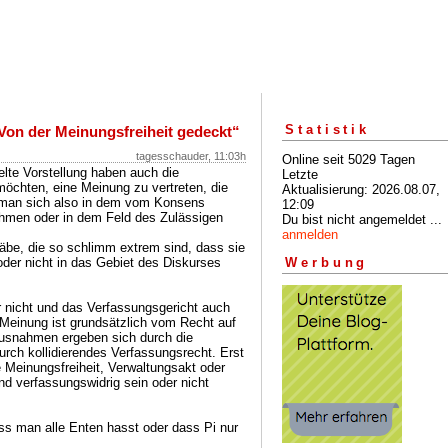
Statistik
Von der Meinungsfreiheit gedeckt“
tagesschauder, 11:03h
Online seit 5029 Tagen
lte Vorstellung haben auch die
Letzte
öchten, eine Meinung zu vertreten, die
Aktualisierung: 2026.08.07,
, man sich also in dem vom Konsens
12:09
hmen oder in dem Feld des Zulässigen
Du bist nicht angemeldet ...
anmelden
äbe, die so schlimm extrem sind, dass sie
 oder nicht in das Gebiet des Diskurses
Werbung
 nicht und das Verfassungsgericht auch
e Meinung ist grundsätzlich vom Recht auf
Ausnahmen ergeben sich durch die
ch kollidierendes Verfassungsrecht. Erst
ie Meinungsfreiheit, Verwaltungsakt oder
und verfassungswidrig sein oder nicht
s man alle Enten hasst oder dass Pi nur