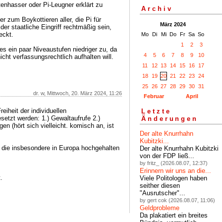
tenhasser oder Pi-Leugner erklärt zu
Archiv
r zum Boykottieren aller, die Pi für
März 2024
der staatliche Eingriff rechtmäßig sein,
eckt.
Mo
Di
Mi
Do
Fr
Sa
So
1
2
3
 es ein paar Niveaustufen niedriger zu, da
4
5
6
7
8
9
10
cht verfassungsrechtlich aufhalten will.
11
12
13
14
15
16
17
18
19
20
21
22
23
24
25
26
27
28
29
30
31
dr. w, Mittwoch, 20. März 2024, 11:26
Februar
April
eiheit der individuellen
Letzte
etzt werden: 1.) Gewaltaufrufe 2.)
Änderungen
en (hört sich vielleicht. komisch an, ist
Der alte Knurrhahn
Kubitzki...
, die insbesondere in Europa hochgehalten
Der alte Knurrhahn Kubitzki
von der FDP ließ...
by fritz_ (2026.08.07, 12:37)
Erinnern wir uns an die...
.
Viele Politologen haben
seither diesen
"Ausrutscher"...
by gert cok (2026.08.07, 11:06)
Geldprobleme
Da plakatiert ein breites