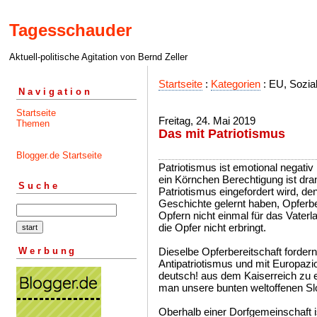
Tagesschauder
Aktuell-politische Agitation von Bernd Zeller
Startseite
:
Kategorien
: EU, Sozia
Navigation
Startseite
Freitag, 24. Mai 2019
Themen
Das mit Patriotismus
Blogger.de Startseite
Patriotismus ist emotional negativ
ein Körnchen Berechtigung ist dr
Suche
Patriotismus eingefordert wird, de
Geschichte gelernt haben, Opferbe
Opfern nicht einmal für das Vaterlan
die Opfer nicht erbringt.
Werbung
Dieselbe Opferbereitschaft fordern
Antipatriotismus und mit Europaz
deutsch! aus dem Kaiserreich zu 
man unsere bunten weltoffenen Sl
Oberhalb einer Dorfgemeinschaft is