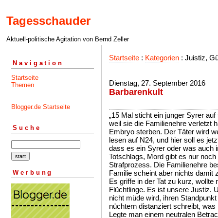
Tagesschauder
Aktuell-politische Agitation von Bernd Zeller
Startseite
:
Kategorien
: Juistiz, G
Navigation
Startseite
Dienstag, 27. September 2016
Themen
Barbarenkult
Blogger.de Startseite
„15 Mal sticht ein junger Syrer a
weil sie die Familienehre verletzt 
Suche
Embryo sterben. Der Täter wird we
lesen auf N24, und hier soll es jet
dass es ein Syrer oder was auch 
Totschlags, Mord gibt es nur noch 
Strafprozess. Die Familienehre be
Werbung
Familie scheint aber nichts damit 
Es griffe in der Tat zu kurz, wollt
Flüchtlinge. Es ist unsere Justiz.
nicht müde wird, ihren Standpunkt 
nüchtern distanziert schreibt, was i
Legte man einem neutralen Betrach