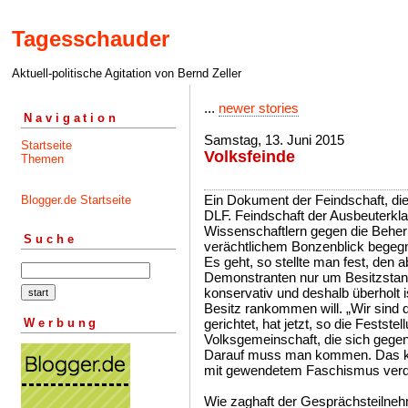
Tagesschauder
Aktuell-politische Agitation von Bernd Zeller
...
newer stories
Navigation
Samstag, 13. Juni 2015
Startseite
Volksfeinde
Themen
Ein Dokument der Feindschaft, die
Blogger.de Startseite
DLF. Feindschaft der Ausbeuterkl
Wissenschaftlern gegen die Beherr
Suche
verächtlichem Bonzenblick begeg
Es geht, so stellte man fest, den
Demonstranten nur um Besitzstan
konservativ und deshalb überholt 
Besitz rankommen will. „Wir sind 
Werbung
gerichtet, hat jetzt, so die Festste
Volksgemeinschaft, die sich gegen
Darauf muss man kommen. Das k
mit gewendetem Faschismus verd
Wie zaghaft der Gesprächsteilne