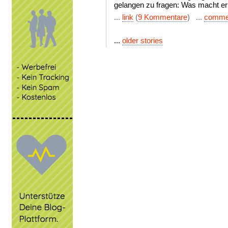
gelangen zu fragen: Was macht er 
...
link
(
9 Kommentare
) ...
comme
...
older stories