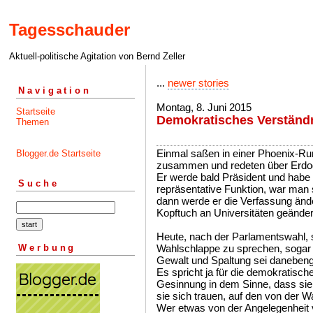
Tagesschauder
Aktuell-politische Agitation von Bernd Zeller
...
newer stories
Navigation
Montag, 8. Juni 2015
Startseite
Demokratisches Verständ
Themen
Einmal saßen in einer Phoenix-Run
Blogger.de Startseite
zusammen und redeten über Erdog
Er werde bald Präsident und habe
Suche
repräsentative Funktion, war man 
dann werde er die Verfassung änd
Kopftuch an Universitäten geänder
Heute, nach der Parlamentswahl, si
Werbung
Wahlschlappe zu sprechen, sogar C
Gewalt und Spaltung sei daneben
Es spricht ja für die demokratisch
Gesinnung in dem Sinne, dass sie
sie sich trauen, auf den von der
Wer etwas von der Angelegenheit v