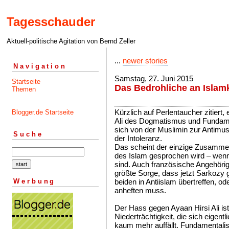
Tagesschauder
Aktuell-politische Agitation von Bernd Zeller
...
newer stories
Navigation
Samstag, 27. Juni 2015
Startseite
Das Bedrohliche an Islamk
Themen
Kürzlich auf Perlentaucher zitiert,
Blogger.de Startseite
Ali des Dogmatismus und Fundame
sich von der Muslimin zur Antimus
Suche
der Intoleranz.
Das scheint der einzige Zusammen
des Islam gesprochen wird – wenn
sind. Auch französische Angehöri
größte Sorge, dass jetzt Sarkozy g
Werbung
beiden in Antiislam übertreffen, o
anheften muss.
Der Hass gegen Ayaan Hirsi Ali is
Niederträchtigkeit, die sich eigent
kaum mehr auffällt. Fundamentalis