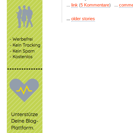
...
link
(
5 Kommentare
) ...
comme
...
older stories