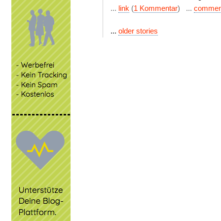
...
link
(
1 Kommentar
) ...
commen
...
older stories