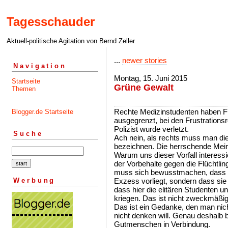
Tagesschauder
Aktuell-politische Agitation von Bernd Zeller
...
newer stories
Navigation
Montag, 15. Juni 2015
Startseite
Grüne Gewalt
Themen
Rechte Medizinstudenten haben Fl
Blogger.de Startseite
ausgegrenzt, bei den Frustrationsr
Polizist wurde verletzt.
Suche
Ach nein, als rechts muss man di
bezeichnen. Die herrschende Meinu
Warum uns dieser Vorfall interessie
der Vorbehalte gegen die Flüchtli
muss sich bewusstmachen, dass fü
Werbung
Exzess vorliegt, sondern dass sie
dass hier die elitären Studenten u
kriegen. Das ist nicht zweckmäßig
Das ist ein Gedanke, den man nic
nicht denken will. Genau deshalb 
Gutmenschen in Verbindung.