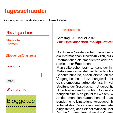
Tagesschauder
Aktuell-politische Agitation von Bernd Zeller
...
newer stories
Navigation
Samstag, 20. Januar 2018
Startseite
Zur Erkennbarkeit manipulative
Themen
Die Trump-Präsidentschaft diene hier a
Blogger.de Startseite
die Informationen einordnen kann, die e
Informationen als Nachrichten oder K
sowieso nur Emotionen.
Suche
Man sollte schon beim Eingang der Inf
Metaphern verwendet werden oder ob e
Beschreibung ist, anschließend, ob di
Vorgang beinhaltet beziehungsweise be
ob sie emotional aufgeladen ist. Im Fa
Spaltung der Gesellschaft, Ungerechtig
Werbung
Umschreibungen für nichts. Die Gefahr 
hängenbleibt. Man glaubt zu wissen, wa
an dem man sich klarmachen soll, dass
sondern eine Einstellung vorgegeben 
schaltet das Radio ja ein, weil man et
eingestehen, dass dieser Wunsch unerfü
Das heißt noch nicht, dass das Gegentei