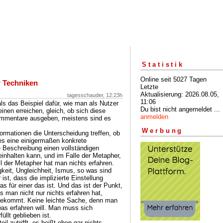
Statistik
Online seit 5027 Tagen
r Techniken
Letzte
Aktualisierung: 2026.08.05,
tagesschauder, 12:23h
11:06
ls das Beispiel dafür, wie man als Nutzer
Du bist nicht angemeldet ...
inen erreichen, gleich, ob sich diese
anmelden
ommentare ausgeben, meistens sind es
Werbung
ormationen die Unterscheidung treffen, ob
s eine einigermaßen konkrete
e Beschreibung einen vollständigen
inhalten kann, und im Falle der Metapher,
ll der Metapher hat man nichts erfahren.
keit, Ungleichheit, Ismus, so was sind
ist, dass die implizierte Einstellung
s für einer das ist. Und das ist der Punkt,
 man nicht nur nichts erfahren hat,
bekommt. Keine leichte Sache, denn man
was erfahren will. Man muss sich
llt geblieben ist.
l zutrifft, es heißt eben gar nichts.