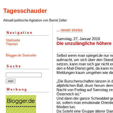
Tagesschauder
Aktuell-politische Agitation von Bernd Zeller
...
newer stories
Navigation
Samstag, 27. Januar 2018
Startseite
Die unzulängliche höhere 
Themen
Selbst wenn man spiegel.de nur 
Blogger.de Startseite
aufmacht, um sich über den Stand 
setzen, kann man sich gar nicht e
Suche
den e-Mail-Dienst geht, da kann 
Meldungen kaum umgehen wie di
„Die Burschenschaften tanzen in d
alljährlichen Ball, drum herum d
Werbung
Nacht von Freitag auf Samstag zeig
Österreich ist.“
Und dann der ganze Schwabbel geg
ist, sofern man emotionale Orientier
Medien tun.
Da Ssteht eine Gruppe älterer Dam