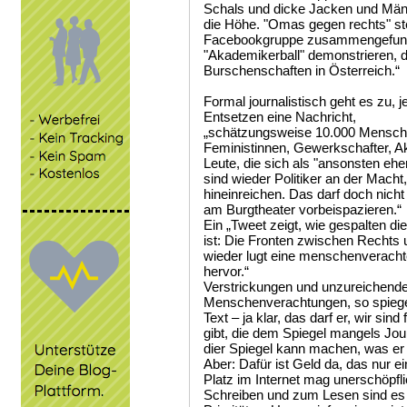
Schals und dicke Jacken und Mänte
die Höhe. "Omas gegen rechts" ste
Facebookgruppe zusammengefunden
"Akademikerball" demonstrieren, der
Burschenschaften in Österreich.“
Formal journalistisch geht es zu,
Entsetzen eine Nachricht,
„schätzungsweise 10.000 Menschen
Feministinnen, Gewerkschafter, Akt
Leute, die sich als "ansonsten ehe
sind wieder Politiker an der Macht
hineinreichen. Das darf doch nicht 
am Burgtheater vorbeispazieren.“
Ein „Tweet zeigt, wie gespalten di
ist: Die Fronten zwischen Rechts 
wieder lugt eine menschenveracht
hervor.“
Verstrickungen und unzureichende
Menschenverachtungen, so spiegel
Text – ja klar, das darf er, wir sin
gibt, die dem Spiegel mangels Jou
dier Spiegel kann machen, was er fü
Aber: Dafür ist Geld da, das nur
Platz im Internet mag unerschöpfl
Schreiben und zum Lesen sind es n