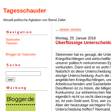
Tagesschauder
Aktuell-politische Agitation von Bernd Zeller
...
newer stories
Navigation
Montag, 29. Januar 2018
Startseite
Überflüssige Unterscheid
Themen
Steinmeier hat es gesagt, die Unt
Blogger.de Startseite
Kriegsflüchtlingen und wirtschaftli
unserer politisch verkommenen Epo
Suche
verbunden. Dann wird er es wohl n
Natürlich ist diese Unterscheidung 
einzige Unterscheidung. Auch die 
angeblichen Kriegsflüchtlingen, u
Arbeitssuchenden und Gastarbeits
Werbung
Desöfteren ist zu hören, die billige
Konkurrenz zur einheimischen Nied
eigentlich nicht so recht überzeug
ist, ist sein Geld wert. Erst, wer 
Aber der heutzutage wichtigere Pun
Unterscheidung treffen? Niemand. 