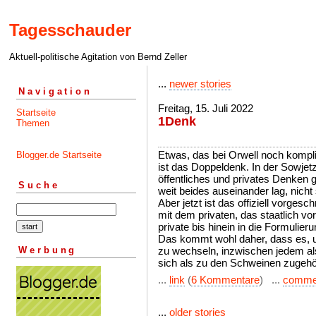
Tagesschauder
Aktuell-politische Agitation von Bernd Zeller
...
newer stories
Navigation
Freitag, 15. Juli 2022
Startseite
1Denk
Themen
Etwas, das bei Orwell noch komplizi
Blogger.de Startseite
ist das Doppeldenk. In der Sowjetz
öffentliches und privates Denken 
Suche
weit beides auseinander lag, nicht 
Aber jetzt ist das offiziell vorge
mit dem privaten, das staatlich 
private bis hinein in die Formulier
Das kommt wohl daher, dass es, u
Werbung
zu wechseln, inzwischen jedem als
sich als zu den Schweinen zugehör
...
link
(
6 Kommentare
) ...
comme
...
older stories