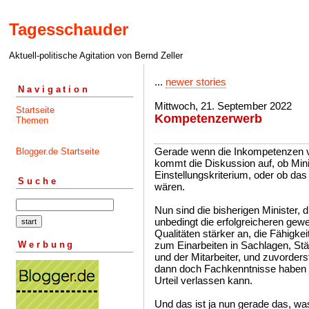
Tagesschauder
Aktuell-politische Agitation von Bernd Zeller
...
newer stories
Navigation
Mittwoch, 21. September 2022
Startseite
Kompetenzerwerb
Themen
Gerade wenn die Inkompetenzen vo
Blogger.de Startseite
kommt die Diskussion auf, ob Mini
Einstellungskriterium, oder ob d
Suche
wären.
Nun sind die bisherigen Minister, d
unbedingt die erfolgreicheren ge
Qualitäten stärker an, die Fähigke
Werbung
zum Einarbeiten in Sachlagen, St
und der Mitarbeiter, und zuvorderst
dann doch Fachkenntnisse haben s
Urteil verlassen kann.
Und das ist ja nun gerade das, was 