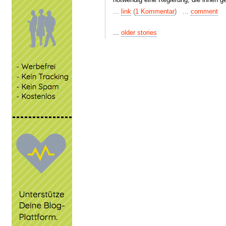
...
link
(
1 Kommentar
) ...
comment
...
older stories