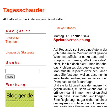
Tagesschauder
Aktuell-politische Agitation von Bernd Zeller
...
newer stories
Navigation
Montag, 12. Februar 2024
Startseite
Spektralverschiebung
Themen
Auf Focus.de schildert eine Autorin d
Blogger.de Startseite
„Ich habe meine Meinung nicht geändert
Wenn es auffällt, ist es zu spät, und 
Frage ist nicht mehr, „Wie konnte das“
Suche
nicht, ich bin doch nicht“, man hat ab
das Problem als das eigene angenom
Man müsste in jedem einzelnen Falle s
dass Sie festlegen wollen, dass nur li
entscheiden wollen, wer so bezeichnet
Denn das ist die Machtfrage.
Werbung
Und sie funktioniert aus der anderen 
gegen Unlinks, müssen welche dazu e
erfinden, damit immer mehr einen Uns
immer, dass Linke mehr Geld kriegen.
Eine Regierung hat gar nicht mal ein 
die regierungsumlagernden Organisatio
notwendig eine Regierung, die ihnen ge