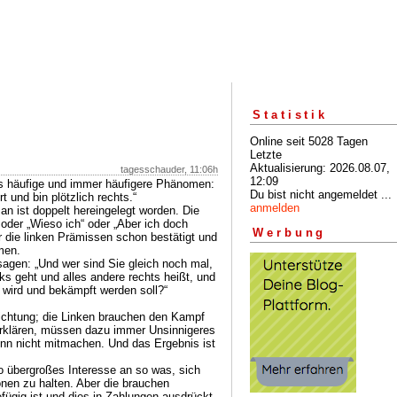
Statistik
Online seit 5028 Tagen
Letzte
Aktualisierung: 2026.08.07,
tagesschauder, 11:06h
12:09
as häufige und immer häufigere Phänomen:
Du bist nicht angemeldet ...
 und bin plötzlich rechts.“
anmelden
man ist doppelt hereingelegt worden. Die
 oder „Wieso ich“ oder „Aber ich doch
Werbung
er die linken Prämissen schon bestätigt und
men.
agen: „Und wer sind Sie gleich noch mal,
nks geht und alles andere rechts heißt, und
 wird und bekämpft werden soll?“
Richtung; die Linken brauchen den Kampf
rklären, müssen dazu immer Unsinnigeres
inn nicht mitmachen. Und das Ergebnis ist
so übergroßes Interesse an so was, sich
nen zu halten. Aber die brauchen
fügig ist und dies in Zahlungen ausdrückt.