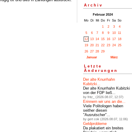
Archiv
Februar 2024
Mo
Di
Mi
Do
Fr
Sa
So
1
2
3
4
5
6
7
8
9
10
11
12
13
14
15
16
17
18
19
20
21
22
23
24
25
26
27
28
29
Januar
März
Letzte
Änderungen
Der alte Knurrhahn
Kubitzki...
Der alte Knurrhahn Kubitzki
von der FDP ließ...
by fritz_ (2026.08.07, 12:37)
Erinnern wir uns an die...
Viele Politologen haben
seither diesen
"Ausrutscher"...
by gert cok (2026.08.07, 11:06)
Geldprobleme
Da plakatiert ein breites