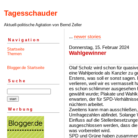
Tagesschauder
Aktuell-politische Agitation von Bernd Zeller
...
newer stories
Navigation
Donnerstag, 15. Februar 2024
Startseite
Wahlgewinner
Themen
Olaf Scholz wird schon für quasiver
Blogger.de Startseite
eine Wahlperiode als Kanzler zu 
Erstens, was soll er sonst sagen. E
Suche
verlieren, weil wir es vermasselt
es schon schlimmer ausgesehen ha
gewählt wurde; Plakate und Wahlk
erwarten, der für SPD-Verhältnisse 
nüchtern arbeitet.
Werbung
Zweitens kann man ausschließen, 
Umfragezahlen abfindet. Solange
Einfluss auf die Stellenbesetzung
ausgeschlossen werden, dass die
was vorbereitet wird.
SPD und Grüne haben zusammen m