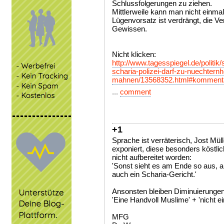
Schlussfolgerungen zu ziehen.
Mittlerweile kann man nicht einma
Lügenvorsatz ist verdrängt, die V
Gewissen.
Nicht klicken:
http://www.tagesspiegel.de/politik/
scharia-polizei-darf-zu-nuechternhe
mahnen/13568352.html#komment
...
comment
+1
Sprache ist verräterisch, Jost Müll
exponiert, diese besonders köstlic
nicht aufbereitet worden:
'Sonst sieht es am Ende so aus, als
auch ein Scharia-Gericht.'
Ansonsten bleiben Di­mi­nu­ie­runge
'Eine Handvoll Muslime' + 'nicht 
MFG