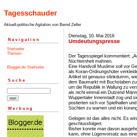
Tagesschauder
Aktuell-politische Agitation von Bernd Zeller
Dienstag, 10. Mai 2016
Navigation
Umdeutungspresse
Startseite
Themen
Der Tagesspiegel kommentiert: „Auc
Nüchternheit mahnen.
Eine Handvoll Muslime soll vor Ger
Blogger.de Startseite
als Koran-Ordnungshüter verkleide
Artikel ist genauso stinkdumm, wi
Suche
dem Baumarkt mit Buchstaben zum
um die Republik in Wallung zu ver
als nicht einmal ein Dutzend Männ
Wuppertaler Innenstadt zog und sic
postierten sich vor Spielhallen u
Süchten zu warnen und ein korange
Werbung
Gelogen ist das alles nicht. Es w
geschlussfolgert.
Bisher konnte man davon ausgeh
kann, ohne Lügenvorsatz aus ei