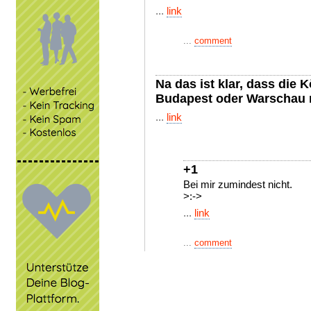
...
link
...
comment
Na das ist klar, dass die 
Budapest oder Warschau n
...
link
+1
Bei mir zumindest nicht.
>:->
...
link
...
comment