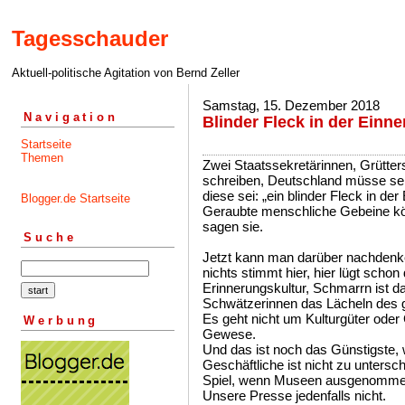
Tagesschauder
Aktuell-politische Agitation von Bernd Zeller
Samstag, 15. Dezember 2018
Navigation
Blinder Fleck in der Einn
Startseite
Themen
Zwei Staatssekretärinnen, Grütter
schreiben, Deutschland müsse sein
diese sei: „ein blinder Fleck in der
Blogger.de Startseite
Geraubte menschliche Gebeine kön
sagen sie.
Suche
Jetzt kann man darüber nachdenke
nichts stimmt hier, hier lügt schon
Erinnerungskultur, Schmarrn ist 
Schwätzerinnen das Lächeln des g
Es geht nicht um Kulturgüter ode
Werbung
Gewese.
Und das ist noch das Günstigste
Geschäftliche ist nicht zu unters
Spiel, wenn Museen ausgenommen
Unsere Presse jedenfalls nicht.