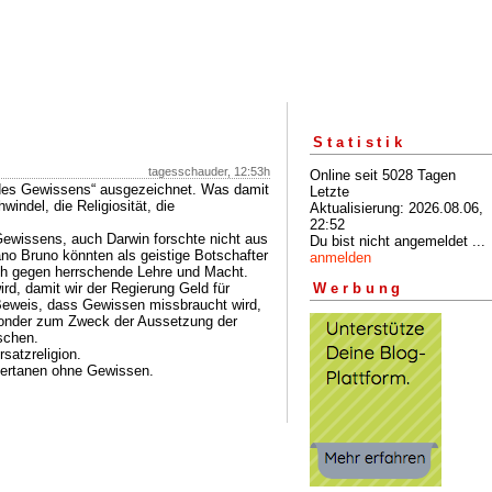
Statistik
tagesschauder, 12:53h
Online seit 5028 Tagen
n des Gewissens“ ausgezeichnet. Was damit
Letzte
windel, die Religiosität, die
Aktualisierung: 2026.08.06,
22:52
Gewissens, auch Darwin forschte nicht aus
Du bist nicht angemeldet ...
no Bruno könnten als geistige Botschafter
anmelden
ich gegen herrschende Lehre und Macht.
d, damit wir der Regierung Geld für
Werbung
 Beweis, dass Gewissen missbraucht wird,
 sonder zum Zweck der Aussetzung der
schen.
rsatzreligion.
ntertanen ohne Gewissen.