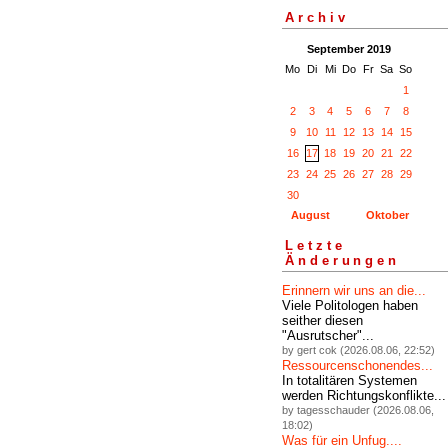
Archiv
September 2019
Mo
Di
Mi
Do
Fr
Sa
So
1
2
3
4
5
6
7
8
9
10
11
12
13
14
15
16
17
18
19
20
21
22
23
24
25
26
27
28
29
30
August
Oktober
Letzte
Änderungen
Erinnern wir uns an die...
Viele Politologen haben
seither diesen
"Ausrutscher"...
by gert cok (2026.08.06, 22:52)
Ressourcenschonendes...
In totalitären Systemen
werden Richtungskonflikte...
by tagesschauder (2026.08.06,
18:02)
Was für ein Unfug....