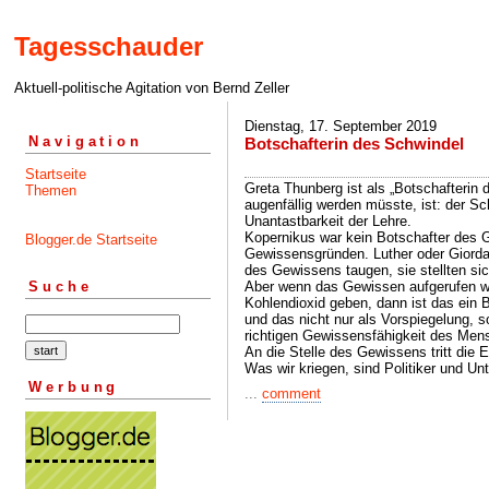
Tagesschauder
Aktuell-politische Agitation von Bernd Zeller
Dienstag, 17. September 2019
Navigation
Botschafterin des Schwindel
Startseite
Greta Thunberg ist als „Botschafteri
Themen
augenfällig werden müsste, ist: der Sch
Unantastbarkeit der Lehre.
Kopernikus war kein Botschafter des 
Blogger.de Startseite
Gewissensgründen. Luther oder Giorda
des Gewissens taugen, sie stellten s
Aber wenn das Gewissen aufgerufen wir
Suche
Kohlendioxid geben, dann ist das ein
und das nicht nur als Vorspiegelung,
richtigen Gewissensfähigkeit des Men
An die Stelle des Gewissens tritt die E
Was wir kriegen, sind Politiker und U
Werbung
...
comment