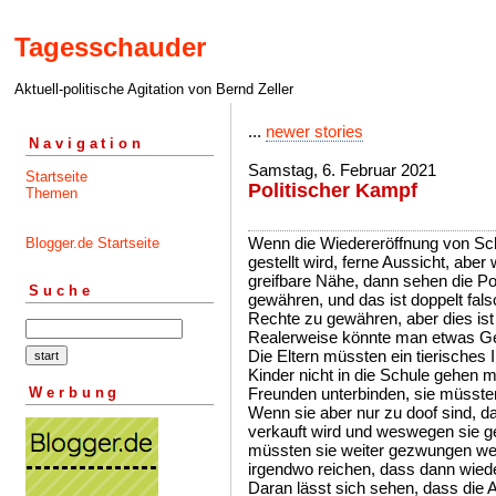
Tagesschauder
Aktuell-politische Agitation von Bernd Zeller
...
newer stories
Navigation
Samstag, 6. Februar 2021
Startseite
Politischer Kampf
Themen
Wenn die Wiedereröffnung von Sch
Blogger.de Startseite
gestellt wird, ferne Aussicht, abe
greifbare Nähe, dann sehen die Pol
Suche
gewähren, und das ist doppelt fals
Rechte zu gewähren, aber dies ist
Realerweise könnte man etwas Gef
Die Eltern müssten ein tierisches 
Kinder nicht in die Schule gehen 
Werbung
Freunden unterbinden, sie müssten 
Wenn sie aber nur zu doof sind, da
verkauft wird und weswegen sie
müssten sie weiter gezwungen wer
irgendwo reichen, dass dann wiede
Daran lässt sich sehen, dass die Ar