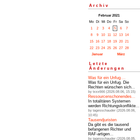
Archiv
Februar 2021
Mo
Di
Mi
Do
Fr
Sa
So
1
2
3
4
5
6
7
8
9
10
11
12
13
14
15
16
17
18
19
20
21
22
23
24
25
26
27
28
Januar
März
Letzte
Änderungen
Was für ein Unfug....
Was für ein Unfug. Die
Rechten wünschen sich...
by txxx666 (2026.08.06, 15:15)
Ressourcenschonendes...
In totalitären Systemen
werden Richtungskonflikte...
by tagesschauder (2026.08.06,
10:45)
Tausendjuristen
Da gibt es die tausend
befangenen Richter und
RAF-artigen...
by tagesschauder (2026.08.05,