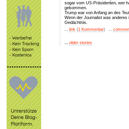
sogar vom US-Präsidenten, wer hä
gekommen.
Trump war von Anfang an des Teuf
Wenn der Journalist was anderes in
Gedächtnis.
...
link
(
1 Kommentar
) ...
commen
...
older stories