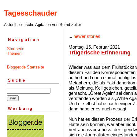
Tagesschauder
Aktuell-politische Agitation von Bernd Zeller
...
newer stories
Navigation
Montag, 15. Februar 2021
Startseite
Trügerische Erinnerung
Themen
Wieder was aus dem Frühstücksradi
Blogger.de Startseite
diesem Fall den Korrespondenten 
aufhört und noch einmal richtig lo
Suche
Metaphern, die als Fakt daherkomm
als Meinung. Keil getrieben, geteil
gemacht, „Great Again“ sei dann 
verstanden worden als „White Again
Und er selbst habe nach einiger Ze
Werbung
dann habe er es auch gesagt.
Nun hat es diesen Prozess der Er
Hätte sein können, war aber nicht.
Vertrauensvorschuss, der irgend
sich die Journalisten eingestanden