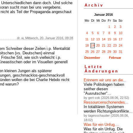
ie Unterschiedlichen dann doch. Und solche
Archiv
skoran sucht man bei uns vergebens.
s nicht als Teil der Propaganda angeschaut
Januar 2016
Mo
Di
Mi
Do
Fr
Sa
So
1
2
3
4
5
6
7
8
9
10
dr. w, Mittwoch, 20. Januar 2016, 09:28
11
12
13
14
15
16
17
18
19
20
21
22
23
24
m Schreiber dieser Zeilen i.p. Mentalität
25
26
27
28
29
30
31
itschen (vs. Deutschen) einmal
rösche Stil, wie sich vielleicht i.p.
Dezember
Februar
neastischen oder im Visuellen generell
Letzte
n kleinen Jungen als späterer
Änderungen
gelungen, geschmacklos-geschmackvoll
nden wollen die bei Charlie Hebdo nicht
Erinnern wir uns an die...
and warum?
Viele Politologen haben
seither diesen
"Ausrutscher"...
by gert cok (2026.08.06, 22:52)
Ressourcenschonendes...
In totalitären Systemen
werden Richtungskonflikte...
by tagesschauder (2026.08.06,
18:02)
Was für ein Unfug....
Was für ein Unfug. Die