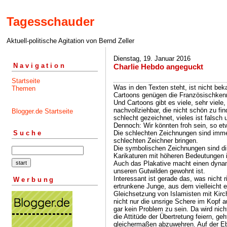
Tagesschauder
Aktuell-politische Agitation von Bernd Zeller
Dienstag, 19. Januar 2016
Navigation
Charlie Hebdo angeguckt
Startseite
Was in den Texten steht, ist nicht beka
Themen
Cartoons genügen die Französischkenn
Und Cartoons gibt es viele, sehr viele
nachvollziehbar, die nicht schön zu fi
Blogger.de Startseite
schlecht gezeichnet, vieles ist falsch
Dennoch: Wir könnten froh sein, so e
Die schlechten Zeichnungen sind imme
Suche
schlechten Zeichner bringen.
Die symbolischen Zeichnungen sind dire
Karikaturen mit höheren Bedeutungen 
Auch das Plakative macht einen dyna
unseren Gutwilden gewohnt ist.
Interessant ist gerade das, was nicht r
Werbung
ertrunkene Junge, aus dem vielleicht 
Gleichsetzung von Islamisten mit Kirc
nicht nur die unsrige Schere im Kopf au
gar kein Problem zu sein. Da wird nicht
die Attitüde der Übertretung feiern, ge
gleichermaßen abzuwehren. Auf der E