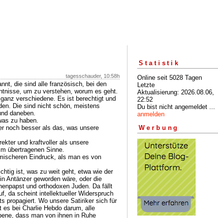
Statistik
tagesschauder, 10:58h
Online seit 5028 Tagen
nnt, die sind alle französisch, bei den
Letzte
tnisse, um zu verstehen, worum es geht.
Aktualisierung: 2026.08.06,
, ganz verschiedene. Es ist berechtigt und
22:52
nden. Die sind nicht schön, meistens
Du bist nicht angemeldet ...
 und daneben.
anmelden
twas zu haben.
r noch besser als das, was unsere
Werbung
kter und kraftvoller als unsere
im übertragenen Sinne.
mischeren Eindruck, als man es von
ichtig ist, was zu weit geht, etwa wie der
ein Antänzer geworden wäre, oder die
henpapst und orthodoxen Juden. Da fällt
f, da scheint intellektueller Widerspruch
s propagiert. Wo unsere Satiriker sich für
ht es bei Charlie Hebdo darum, alle
bene, dass man von ihnen in Ruhe