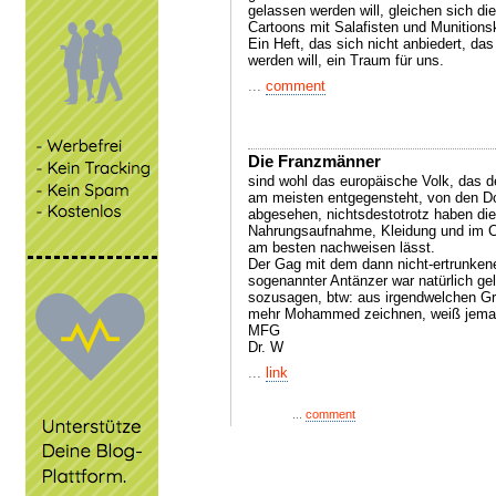
gelassen werden will, gleichen sich d
Cartoons mit Salafisten und Munition
Ein Heft, das sich nicht anbiedert, da
werden will, ein Traum für uns.
...
comment
Die Franzmänner
sind wohl das europäische Volk, das de
am meisten entgegensteht, von den Do
abgesehen, nichtsdestotrotz haben die F
Nahrungsaufnahme, Kleidung und im Ci
am besten nachweisen lässt.
Der Gag mit dem dann nicht-ertrunkene
sogenannter Antänzer war natürlich 
sozusagen, btw: aus irgendwelchen Grü
mehr Mohammed zeichnen, weiß jem
MFG
Dr. W
...
link
...
comment