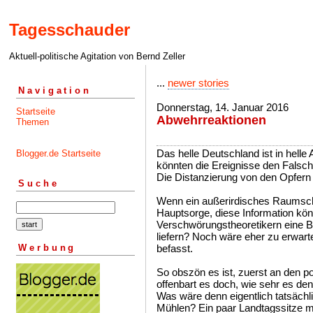
Tagesschauder
Aktuell-politische Agitation von Bernd Zeller
...
newer stories
Navigation
Donnerstag, 14. Januar 2016
Startseite
Abwehrreaktionen
Themen
Das helle Deutschland ist in helle 
Blogger.de Startseite
könnten die Ereignisse den Falsch
Die Distanzierung von den Opfern l
Suche
Wenn ein außerirdisches Raumschi
Hauptsorge, diese Information kö
Verschwörungstheoretikern eine B
liefern? Noch wäre eher zu erwar
Werbung
befasst.
So obszön es ist, zuerst an den p
offenbart es doch, wie sehr es den
Was wäre denn eigentlich tatsächl
Mühlen? Ein paar Landtagssitze m