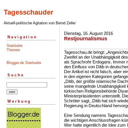
Tagesschauder
Aktuell-politische Agitation von Bernd Zeller
Dienstag, 16. August 2016
Navigation
Restjournalismus
Startseite
Themen
Tagesschau.de bringt: „Angesicht
Zweifel an der Unabhängigkeit des 
als Sprachrohr Erdogans. Immer 
Blogger.de Startseite
den Einfluss von Ditib in deutsc
Der Artikel ist nicht falsch, aber e
Suche
in den eigenen Kategorien gefangen
„Ditib, der größte islamische Dach
seine mangelnde Unabhängigkeit krit
türkischen Religionsbehörde Diyan
Ministerpräsidenten unterstellt. D
Schröter sagt, ‚Ditib hat sich wied
Werbung
Regierung in Deutschland hervorg
Eine Sendung namens Tagesschau-
die wichtigen Anschlussfragen kü
Wer hatte eigentlich die Idee zum 