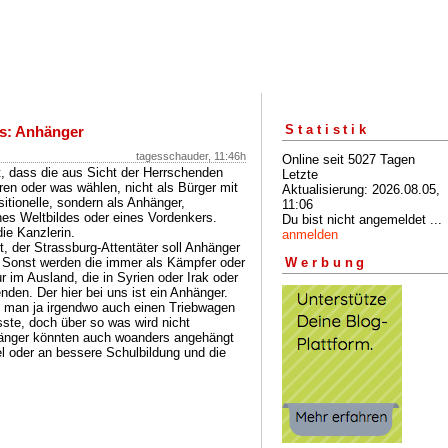
Statistik
s: Anhänger
tagesschauder, 11:46h
Online seit 5027 Tagen
t, dass die aus Sicht der Herrschenden
Letzte
en oder was wählen, nicht als Bürger mit
Aktualisierung: 2026.08.05,
itionelle, sondern als Anhänger,
11:06
nes Weltbildes oder eines Vordenkers.
Du bist nicht angemeldet ...
ie Kanzlerin.
anmelden
, der Strassburg-Attentäter soll Anhänger
. Sonst werden die immer als Kämpfer oder
Werbung
r im Ausland, die in Syrien oder Irak oder
en. Der hier bei uns ist ein Anhänger.
l man ja irgendwo auch einen Triebwagen
ste, doch über so was wird nicht
Anhänger könnten auch woanders angehängt
el oder an bessere Schulbildung und die