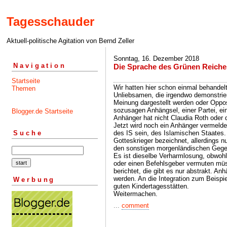
Tagesschauder
Aktuell-politische Agitation von Bernd Zeller
Sonntag, 16. Dezember 2018
Navigation
Die Sprache des Grünen Reiche
Startseite
Wir hatten hier schon einmal behandel
Themen
Unliebsamen, die irgendwo demonstrier
Meinung dargestellt werden oder Oppos
sozusagen Anhängsel, einer Partei, ei
Blogger.de Startseite
Anhänger hat nicht Claudia Roth oder d
Jetzt wird noch ein Anhänger vermeldet
des IS sein, des Islamischen Staates
Suche
Gotteskrieger bezeichnet, allerdings nu
den sonstigen morgenländischen Gegend
Es ist dieselbe Verharmlosung, obwoh
oder einen Befehlsgeber vermuten müs
berichtet, die gibt es nur abstrakt. 
werden. An die Integration zum Beispi
Werbung
guten Kindertagesstätten.
Weitermachen.
...
comment