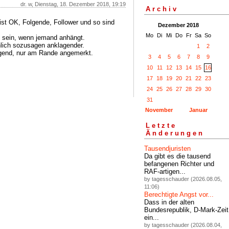
dr. w, Dienstag, 18. Dezember 2018, 19:19
Archiv
 ist OK, Folgende, Follower und so sind
Dezember 2018
Mo
Di
Mi
Do
Fr
Sa
So
sein, wenn jemand anhängt.
hlich sozusagen anklagender.
1
2
ängend, nur am Rande angemerkt.
3
4
5
6
7
8
9
10
11
12
13
14
15
16
17
18
19
20
21
22
23
24
25
26
27
28
29
30
31
November
Januar
Letzte
Änderungen
Tausendjuristen
Da gibt es die tausend
befangenen Richter und
RAF-artigen...
by tagesschauder (2026.08.05,
11:06)
Berechtigte Angst vor...
Dass in der alten
Bundesrepublik, D-Mark-Zeit
ein...
by tagesschauder (2026.08.04,