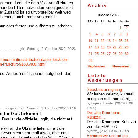
s man durch die dem Volk verpflichteten
Archiv
o nur den Eliten nützenden Krieg geschickt
er Zustand ist so unvorstellbar weit weg,
Oktober 2022
überhaupt nicht mehr vorkommt.
Mo
Di
Mi
Do
Fr
Sa
So
dann aber frieren und aufhören zu arbeiten.
1
2
3
4
5
6
7
8
9
10
11
12
13
14
15
16
17
18
19
20
21
22
23
g.k., Sonntag, 2. Oktober 2022, 20:23
24
25
26
27
28
29
30
lt-noch-nationalstaaten-daniel-loick-der-
31
-frankfurt-91805408.html
September
November
 Wortes 'nein' habe ich aufgehört, den
Letzte
Änderungen
Substanzaneignung
Wir haben gelernt, kulturell
aneignen soll man nicht,...
by tagesschauder (2026.08.08,
10:59)
dagobert555, Sonntag, 2. Oktober 2022, 21:16
Der alte Knurrhahn
eld für Gas bekommt
Kubitzki...
as ist die offizielle Logik, die nicht auf
Der alte Knurrhahn Kubitzki
von der FDP ließ...
 wir an die Ukraine liefern. Fällt die
by fritz_ (2026.08.07, 12:37)
t zwar nicht sehr realistisch, aber das
Erinnern wir uns an die...
nung hat, delegitimiert den Staat (Verräter,