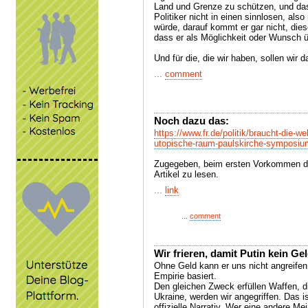
Land und Grenze zu schützen, und das
Politiker nicht in einen sinnlosen, als
würde, darauf kommt er gar nicht, dies
dass er als Möglichkeit oder Wunsch 
Und für die, die wir haben, sollen wir 
...
comment
Noch dazu das:
https://www.fr.de/politik/braucht-die-we
utopische-raum-paulskirche-symposium
Zugegeben, beim ersten Vorkommen des
Artikel zu lesen.
...
link
...
comment
Wir frieren, damit Putin kein G
Ohne Geld kann er uns nicht angreifen. D
Empirie basiert.
Den gleichen Zweck erfüllen Waffen, die
Ukraine, werden wir angegriffen. Das is
offizielle Narrativ. Wer eine andere Mei