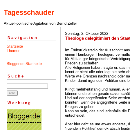
Tagesschauder
Aktuell-politische Agitation von Bernd Zeller
Sonntag, 2. Oktober 2022
Navigation
Theologe delegitimiert den Staa
Startseite
Im Frühstücksradio der Ausschnitt au
Themen
einem Hamburger Theologen, vermutli
für Militär, gar kriegerische Verteidig
Frieden zu schaffen.
Blogger.de Startseite
Alle Religionen haben, sagte er, das 
kennt er nicht alle oder legt sie sehr
Werte wie Grenzen nachrangig oder nac
Suche
Kinder, damit irgendein Politiker eine
Klingt mehrheitsfähig und human. Aller
können und sollten gerade davor schü
Und auf der angreifenden Seite werden
könnten, wenn die angegriffene Seite 
Werbung
Krieges zu geben.
Kann so sein, das sind jedenfalls die 
entscheidet.
Aber hier geht es um etwas anderes, d
'irgendein Politiker' demokratisch leg