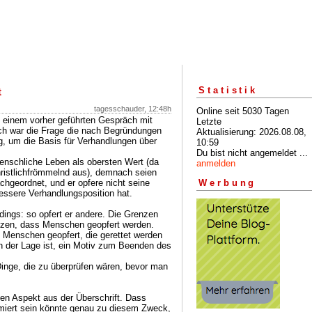
Statistik
t
tagesschauder, 12:48h
Online seit 5030 Tagen
s einem vorher geführten Gespräch mit
Letzte
ch war die Frage die nach Begründungen
Aktualisierung: 2026.08.08,
ung, um die Basis für Verhandlungen über
10:59
Du bist nicht angemeldet ...
menschliche Leben als obersten Wert (da
anmelden
 christlichfrömmelnd aus), demnach seien
hgeordnet, und er opfere nicht seine
Werbung
 bessere Verhandlungsposition hat.
dings: so opfert er andere. Die Grenzen
tzen, dass Menschen geopfert werden.
 Menschen geopfert, die gerettet werden
in der Lage ist, ein Motiv zum Beenden des
Dinge, die zu überprüfen wären, bevor man
en Aspekt aus der Überschrift. Dass
itimiert sein könnte genau zu diesem Zweck,