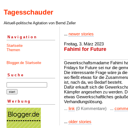
Tagesschauder
Aktuell-politische Agitation von Bernd Zeller
...
newer stories
Navigation
Freitag, 3. März 2023
Startseite
Fahimi for Future
Themen
Gewerkschaftsmadame Fahimi hat 
Blogger.de Startseite
Fridays for Future sei nur die gem
Die interessante Frage wäre ja di
Suche
wo fließt etwas für die Zusammena
ist, nach da, wo Bedarf besteht.
Dafür erkauft sich die Gewerkschaft
Kämpfer angesehen zu werden. Da
etwas Gewerkschaftliches geäußer
Werbung
Verhandlungslösung.
...
link
(0 Kommentare) ...
comme
...
older stories