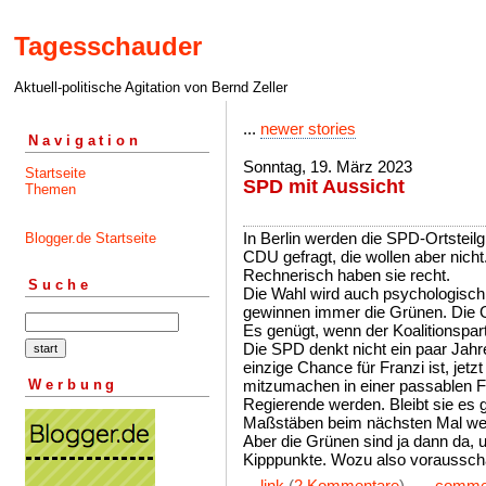
Tagesschauder
Aktuell-politische Agitation von Bernd Zeller
...
newer stories
Navigation
Sonntag, 19. März 2023
Startseite
SPD mit Aussicht
Themen
In Berlin werden die SPD-Ortsteilg
Blogger.de Startseite
CDU gefragt, die wollen aber nicht
Rechnerisch haben sie recht.
Suche
Die Wahl wird auch psychologisch
gewinnen immer die Grünen. Die G
Es genügt, wenn der Koalitionspar
Die SPD denkt nicht ein paar Jahr
einzige Chance für Franzi ist, jetz
Werbung
mitzumachen in einer passablen F
Regierende werden. Bleibt sie es 
Maßstäben beim nächsten Mal we
Aber die Grünen sind ja dann da, u
Kipppunkte. Wozu also voraussch
...
link
(
2 Kommentare
) ...
comme