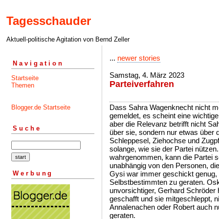
Tagesschauder
Aktuell-politische Agitation von Bernd Zeller
...
newer stories
Navigation
Samstag, 4. März 2023
Startseite
Parteiverfahren
Themen
Dass Sahra Wagenknecht nicht mehr 
Blogger.de Startseite
gemeldet, es scheint eine wichtig
aber die Relevanz betrifft nicht 
Suche
über sie, sondern nur etwas über d
Schleppesel, Ziehochse und Zugpfe
solange, wie sie der Partei nützen
wahrgenommen, kann die Partei s
unabhängig von den Personen, di
Werbung
Gysi war immer geschickt genug, n
Selbstbestimmten zu geraten. Osk
unvorsichtiger, Gerhard Schröder 
geschafft und sie mitgeschleppt, 
Annalenachen oder Robert auch n
geraten.