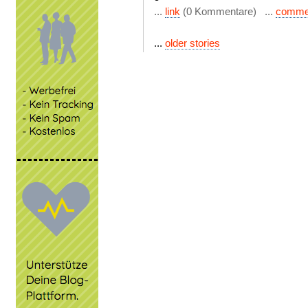
...
link
(0 Kommentare) ...
comme
...
older stories