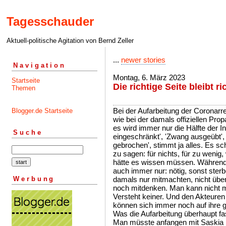
Tagesschauder
Aktuell-politische Agitation von Bernd Zeller
...
newer stories
Navigation
Montag, 6. März 2023
Startseite
Die richtige Seite bleibt ri
Themen
Bei der Aufarbeitung der Coronarre
Blogger.de Startseite
wie bei der damals offiziellen Pr
es wird immer nur die Hälfte der In
Suche
eingeschränkt', 'Zwang ausgeübt',
gebrochen', stimmt ja alles. Es sc
zu sagen: für nichts, für zu wen
hätte es wissen müssen. Währen
auch immer nur: nötig, sonst sterbe
Werbung
damals nur mitmachten, nicht über
noch mitdenken. Man kann nicht m
Versteht keiner. Und den Akteuren 
können sich immer noch auf ihre 
Was die Aufarbeitung überhaupt fa
Man müsste anfangen mit Saskia 