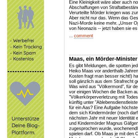
Eine Kleinigkeit wäre aber auch n
Abschaffungen von Straftatbestän
Verurteilte Mörder kriegen was zu
Aber nicht nur das. Wenn das Geset
Nazi-Morde keine mehr. „Unser Opa
von Neonazis -- jetzt haben sie 
...
comment
Maas, ein Mörder-Minister
Es gibt Meldungen, die spotten jed
Heiko Maas vor anderthalb Jahre
Kosten fragt man besser nicht!) ha
soll gänzlich aus dem Strafrecht g
Was wird aus "Völkermord", für d
vor einigen Wochen die Backen au
"Völkerkörperverletzung mit Todes
künftig unter "Ablebensdienstleist
für ein Aas? Eine Aufgabe höchster 
dem sich Kindermörder (noch darf
nächsten Jahr mit neuer Identität 
und Kindermörder Magnus Gäfge
zugesprochen wurde, wochenendlic
spielen darf. Ob Maas je mit den O