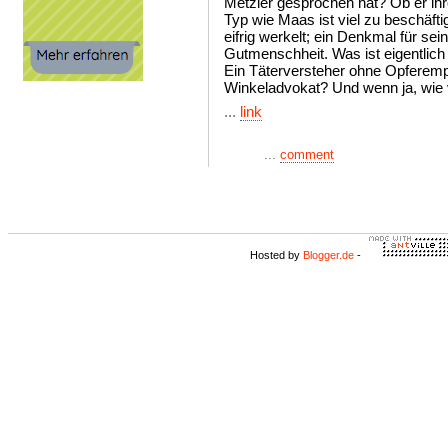
Metzler gesprochen hat? Ob er ihr
Typ wie Maas ist viel zu beschäft
eifrig werkelt; ein Denkmal für sei
Gutmenschheit. Was ist eigentlic
Ein Täterversteher ohne Opferemp
Winkeladvokat? Und wenn ja, wie 
...
link
...
comment
Hosted by
Blogger.de
-