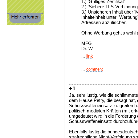
1.) 'Gültiges Zertifikat'
2.) 'Sichere TLS-Verbindung
3.) Unsicheren Inhalt über 'M
Inhalteinheit unter "Werbung"
Adressen abzufischen.
Ohne Werbung geht's wohl ab
MFG
Dr. W
...
link
...
comment
+1
Ja, sehr lustig, wie die schlimmste
dem Hause Petry, die besagt hat, d
Schusswaffeneinsatz zu greifen ha
politisch-medialen Kräften (mit er
umgedeutet wird in die Forderung
Schusswaffeneinsatz durchzuführ
Ebenfalls lustig die bundesdeutsch
strafrechtliche Nicht-Verfolgung s