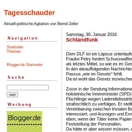
Tagesschauder
Aktuell-politische Agitation von Bernd Zeller
Samstag, 30. Januar 2016
Navigation
Schlandfunk
Startseite
Themen
Dem DLF ist ein Lapsus unterlaufe
Frauke Petry fordert Schusswaffe
als letztes Mittel, so wie es im Ge
Blogger.de Startseite
In den darauffolgenden Nachrichten
Passus „wie im Gesetz“ fehlt.
Suche
Da ist wohl das Gesetz inzwische
Zuvor in der Sendung Information
holsteinische Innenminister (SPD)
Flüchtlinge wegen Ladendiebstahls 
strafrechtlich zu verfolgen. Er stel
Werbung
Vereinbarung zwischen trivialen B
interessiert, und Anzeigen und Erm
eben, wenn der Täter keine Papier
Feststellung der Personalien.
Da hätte er aber wissen müssen, 