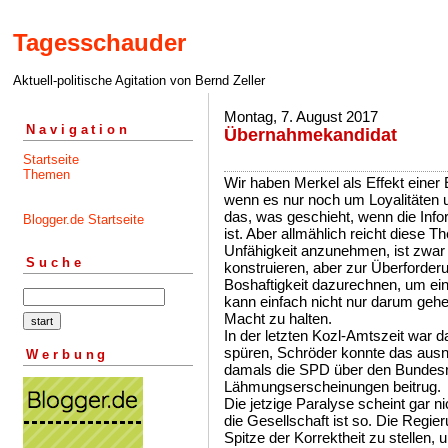
Tagesschauder
Aktuell-politische Agitation von Bernd Zeller
Montag, 7. August 2017
Navigation
Übernahmekandidat
Startseite
Themen
Wir haben Merkel als Effekt einer 
wenn es nur noch um Loyalitäten u
das, was geschieht, wenn die Info
Blogger.de Startseite
ist. Aber allmählich reicht diese T
Unfähigkeit anzunehmen, ist zwar 
Suche
konstruieren, aber zur Überford
Boshaftigkeit dazurechnen, um e
kann einfach nicht nur darum gehe
Macht zu halten.
In der letzten Kozl-Amtszeit war 
spüren, Schröder konnte das ausn
Werbung
damals die SPD über den Bundesra
Lähmungserscheinungen beitrug.
Die jetzige Paralyse scheint gar 
die Gesellschaft ist so. Die Regier
Spitze der Korrektheit zu stellen