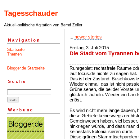
Tagesschauder
Aktuell-politische Agitation von Bernd Zeller
...
newer stories
Navigation
Freitag, 3. Juli 2015
Startseite
Die Stadt vom Tyrannen b
Themen
Ruhrgebiet: rechtsfreie Räume ode
Blogger.de Startseite
laut focus.de nichts zu sagen hat.
Das ist der Zustand. Buschkowsk
Suche
Wieder einmal: das ist nicht passi
Grüne sehen, die bei der Vorstellu
glücklich lächeln. Wieder ein Lan
erlöst.
Werbung
Es wird nicht mehr lange dauern, bi
diese Gebiete keineswegs rechtsfr
Gemeinwesen haben, viel besser,
hinkriegen würde, und dass man d
keinesfalls kolonialisieren dürfe.
Diese grünen Stammtischparolen s