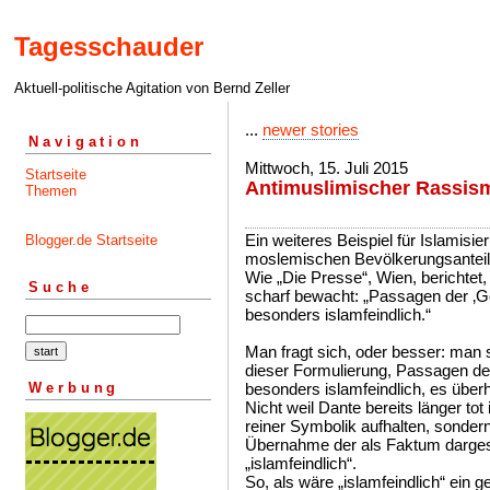
Tagesschauder
Aktuell-politische Agitation von Bernd Zeller
...
newer stories
Navigation
Mittwoch, 15. Juli 2015
Startseite
Antimuslimischer Rassis
Themen
Ein weiteres Beispiel für Islamis
Blogger.de Startseite
moslemischen Bevölkerungsanteil
Wie „Die Presse“, Wien, berichtet
Suche
scharf bewacht: „Passagen der ‚Gö
besonders islamfeindlich.“
Man fragt sich, oder besser: man s
dieser Formulierung, Passagen der
Werbung
besonders islamfeindlich, es übe
Nicht weil Dante bereits länger tot
reiner Symbolik aufhalten, sonder
Übernahme der als Faktum darges
„islamfeindlich“.
So, als wäre „islamfeindlich“ ein 