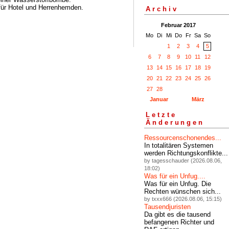
für Hotel und Herrenhemden.
Archiv
Februar 2017
Mo
Di
Mi
Do
Fr
Sa
So
1
2
3
4
5
6
7
8
9
10
11
12
13
14
15
16
17
18
19
20
21
22
23
24
25
26
27
28
Januar
März
Letzte
Änderungen
Ressourcenschonendes...
In totalitären Systemen
werden Richtungskonflikte...
by tagesschauder (2026.08.06,
18:02)
Was für ein Unfug....
Was für ein Unfug. Die
Rechten wünschen sich...
by txxx666 (2026.08.06, 15:15)
Tausendjuristen
Da gibt es die tausend
befangenen Richter und