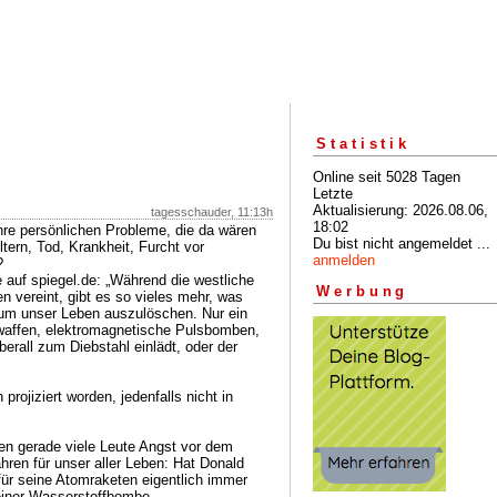
Statistik
Online seit 5028 Tagen
Letzte
Aktualisierung: 2026.08.06,
tagesschauder, 11:13h
18:02
hre persönlichen Probleme, die da wären
Du bist nicht angemeldet ...
tern, Tod, Krankheit, Furcht vor
anmelden
?
 auf spiegel.de: „Während die westliche
Werbung
n vereint, gibt es so vieles mehr, was
, um unser Leben auszulöschen. Nur ein
waffen, elektromagnetische Pulsbomben,
erall zum Diebstahl einlädt, oder der
projiziert worden, jedenfalls nicht in
en gerade viele Leute Angst vor dem
ahren für unser aller Leben: Hat Donald
ür seine Atomraketen eigentlich immer
 einer Wasserstoffbombe.