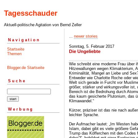
Tagesschauder
Aktuell-politische Agitation von Bernd Zeller
...
newer stories
Navigation
Sonntag, 5. Februar 2017
Startseite
Die Ungeliebte
Themen
Wie schreibt eine moderne Frau über i
Blogger.de Startseite
Hitzewallungen wegen Klimakterium, Al
Kriminalität, Mangel an Liebe und Sex
Entweder wie Charlotte Roche oder wie
Suche
Welt sich gerade in Furcht vor Muslime
größer, stärker und wirkungsvoller ist
Bereich ist die Bedrohung durch Atom
das kaum gesicherte Plutonium, das üb
Klimawandel.“
Werbung
Kürzer, präziser ist das nie nach außen 
leichter Sprache.
Der Aufmacher lautet: „Im Westen hab
Islam, dabei gibt es viele größere Gef
Trump das Köfferchen mit den Codes f
dabei?“, bebildert mit einer Explosion