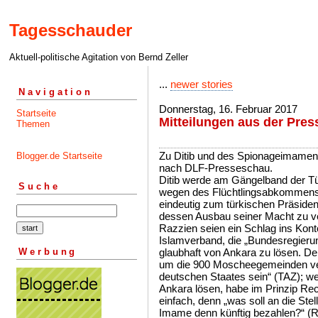
Tagesschauder
Aktuell-politische Agitation von Bernd Zeller
...
newer stories
Navigation
Donnerstag, 16. Februar 2017
Startseite
Mitteilungen aus der Pres
Themen
Zu Ditib und des Spionageimamen s
Blogger.de Startseite
nach DLF-Presseschau.
Ditib werde am Gängelband der Tür
Suche
wegen des Flüchtlingsabkommens w
eindeutig zum türkischen Präside
dessen Ausbau seiner Macht zu ve
Razzien seien ein Schlag ins Kont
Islamverband, die „Bundesregierun
Werbung
glaubhaft von Ankara zu lösen. De
um die 900 Moscheegemeinden vertr
deutschen Staates sein“ (TAZ); we
Ankara lösen, habe im Prinzip Re
einfach, denn „was soll an die Stel
Imame denn künftig bezahlen?“ (