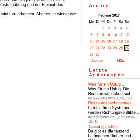
elbstschätzung und der Freiheit des
Archiv
tariats zu erkennen. Aber es ist wieder wie
Februar 2017
t.
Mo
Di
Mi
Do
Fr
Sa
So
1
2
3
4
5
6
7
8
9
10
11
12
13
14
15
16
17
18
19
20
21
22
23
24
25
26
27
28
Januar
März
Letzte
Änderungen
Was für ein Unfug....
Was für ein Unfug. Die
Rechten wünschen sich...
by txxx666 (2026.08.06, 15:15)
Ressourcenschonendes...
In totalitären Systemen
werden Richtungskonflikte...
by tagesschauder (2026.08.06,
10:45)
Tausendjuristen
Da gibt es die tausend
befangenen Richter und