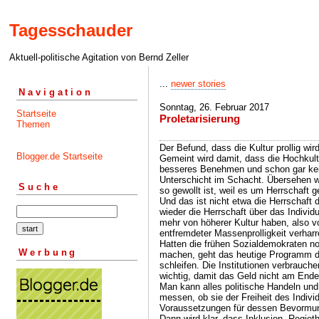
Tagesschauder
Aktuell-politische Agitation von Bernd Zeller
...
newer stories
Navigation
Sonntag, 26. Februar 2017
Startseite
Proletarisierung
Themen
Der Befund, dass die Kultur prollig wir
Blogger.de Startseite
Gemeint wird damit, dass die Hochkultu
besseres Benehmen und schon gar kein
Unterschicht im Schacht. Übersehen wi
Suche
so gewollt ist, weil es um Herrschaft g
Und das ist nicht etwa die Herrschaft
wieder die Herrschaft über das Individ
mehr von höherer Kultur haben, also vo
entfremdeter Massenprolligkeit verhar
Hatten die frühen Sozialdemokraten no
Werbung
machen, geht das heutige Programm da
schleifen. Die Institutionen verbrauche
wichtig, damit das Geld nicht am Ende 
Man kann alles politische Handeln und
messen, ob sie der Freiheit des Indivi
Voraussetzungen für dessen Bevormun
Dann wird klar, dass Inklusion, Regiet