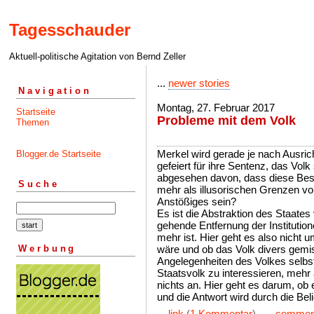
Tagesschauder
Aktuell-politische Agitation von Bernd Zeller
...
newer stories
Navigation
Montag, 27. Februar 2017
Startseite
Probleme mit dem Volk
Themen
Merkel wird gerade je nach Ausric
Blogger.de Startseite
gefeiert für ihre Sentenz, das Volk 
abgesehen davon, dass diese Bes
Suche
mehr als illusorischen Grenzen vor
Anstößiges sein?
Es ist die Abstraktion des Staates
gehende Entfernung der Institutio
mehr ist. Hier geht es also nicht 
Werbung
wäre und ob das Volk divers gemis
Angelegenheiten des Volkes selbst.
Staatsvolk zu interessieren, mehr
nichts an. Hier geht es darum, ob
und die Antwort wird durch die Bel
...
link
(
1 Kommentar
) ...
commen