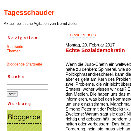
Tagesschauder
Aktuell-politische Agitation von Bernd Zeller
...
newer stories
Navigation
Montag, 20. Februar 2017
Startseite
Echte Sozialdemokratin
Themen
Wenn die Juso-Chefin ein weltweite
Blogger.de Startseite
nahe zu denken: Spinnerei, wie s
Politikphrasendrescherei, kann die
Suche
aber es geht am Kern des Problem
zwei Probleme, die wir leicht über
Erstens: woher wissen wir das? Ein
den Medien. Die haben uns das mit
informieren, was bei den kommende
Werbung
um uns einzustimmen. Manchmal ge
Simone Peter mit der Polizeikritik.
Zweitens: Warum sagt sie das? Nic
richtig und geboten hält, sondern 
halten oder verbessern. Das hätte s
Forderung, nein, sie muss sich an