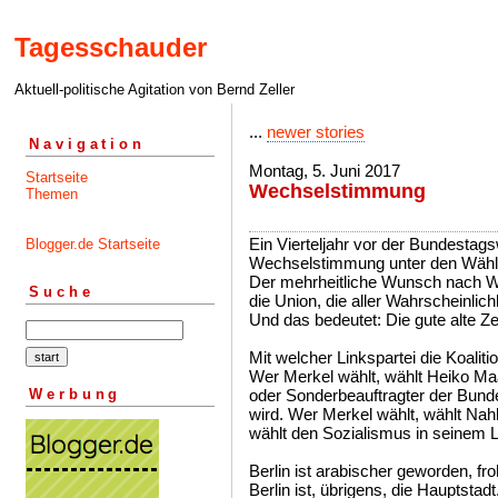
Tagesschauder
Aktuell-politische Agitation von Bernd Zeller
...
newer stories
Navigation
Montag, 5. Juni 2017
Startseite
Wechselstimmung
Themen
Ein Vierteljahr vor der Bundestag
Blogger.de Startseite
Wechselstimmung unter den Wähl
Der mehrheitliche Wunsch nach We
Suche
die Union, die aller Wahrscheinlic
Und das bedeutet: Die gute alte Zei
Mit welcher Linkspartei die Koaliti
Wer Merkel wählt, wählt Heiko Maas
Werbung
oder Sonderbeauftragter der Bunde
wird. Wer Merkel wählt, wählt Nah
wählt den Sozialismus in seinem L
Berlin ist arabischer geworden, fr
Berlin ist, übrigens, die Hauptstadt