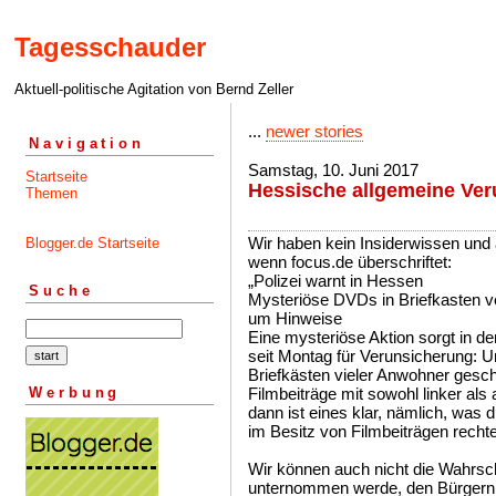
Tagesschauder
Aktuell-politische Agitation von Bernd Zeller
...
newer stories
Navigation
Samstag, 10. Juni 2017
Startseite
Hessische allgemeine Ve
Themen
Wir haben kein Insiderwissen und a
Blogger.de Startseite
wenn focus.de überschriftet:
„Polizei warnt in Hessen
Suche
Mysteriöse DVDs in Briefkasten ve
um Hinweise
Eine mysteriöse Aktion sorgt in d
seit Montag für Verunsicherung: 
Briefkästen vieler Anwohner gesc
Werbung
Filmbeiträge mit sowohl linker als 
dann ist eines klar, nämlich, was 
im Besitz von Filmbeiträgen rechte
Wir können auch nicht die Wahrsch
unternommen werde, den Bürgern B